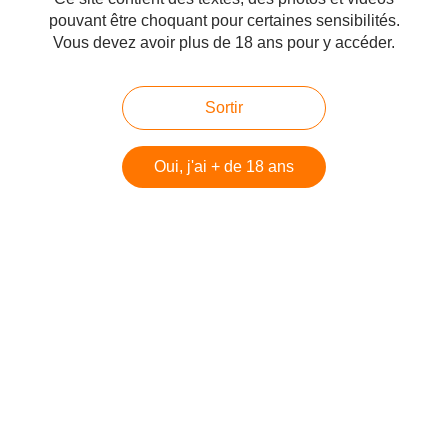
Palestiniens. Fiamma Nirenstein
pouvant être choquant pour certaines sensibilités.
Vous devez avoir plus de 18 ans pour y accéder.
Publié le 30/11/2012 à 00:30
Par
danilette
Sortir
Oui, j'ai + de 18 ans
Nirenstein: "Palazzo Chigi ha scavalcato indebitamente tutto il Parlamento e
ha cambiato l'intera politica estera italiana" Le Premier ministre italien, Mario
Monti a illégitimement contourné le parlement pour transformer
complètement la politique étrangère...
La France, fille aînée de la Mosquée, par Shraga