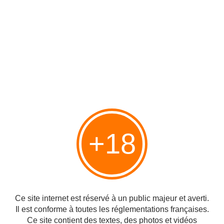
pas régis par les normes morales universelles,
Jean-Pierre Bensimon
Publié le 04/11/2012 à 23:37
Par
danilette
+18
http://fim13.blogspot.fr/2012/11/le-monde-accuse-israel-et-israeliens-de.html
Le journal "Le Monde" a choisi de consacrer quasiment une page entière de
son numéro daté du 4 novembre 2012 à un texte d'une sociologue de
Ce site internet est réservé à un public majeur et averti.
l'Université hébraïque de Jérusalem,...
Il est conforme à toutes les réglementations françaises.
Ce site contient des textes, des photos et vidéos